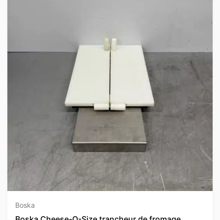
Boska
Boska Cheese-O-Size trancheur de fromage