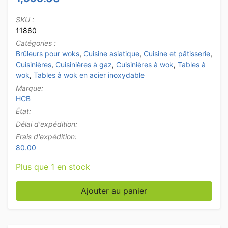
SKU :
11860
Catégories :
Brûleurs pour woks
,
Cuisine asiatique
,
Cuisine et pâtisserie
,
Cuisinières
,
Cuisinières à gaz
,
Cuisinières à wok
,
Tables à
wok
,
Tables à wok en acier inoxydable
Marque:
HCB
État:
Délai d'expédition:
Frais d'expédition:
80.00
Plus que 1 en stock
quantité de Table wok en acier inoxydable wok cooker
Ajouter au panier