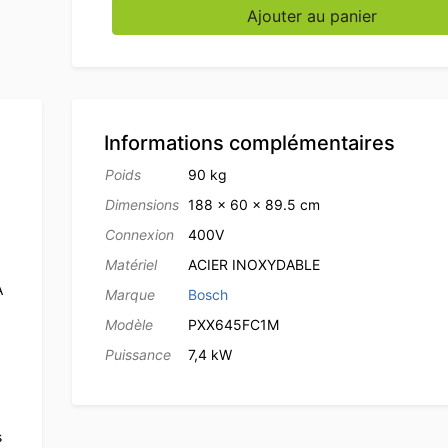
quantité de Table de travail en acier inoxyd
Ajouter au panier
Informations complémentaires
Poids
90 kg
Dimensions
188 × 60 × 89.5 cm
Connexion
400V
Matériel
ACIER INOXYDABLE
A
Marque
Bosch
Modèle
PXX645FC1M
Puissance
7,4 kW
s