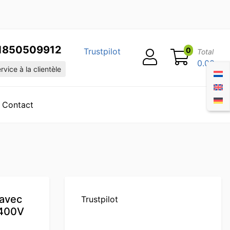
1850509912
0
Trustpilot
Total
0.00
vice à la clientèle
Contact
 avec
Trustpilot
 400V