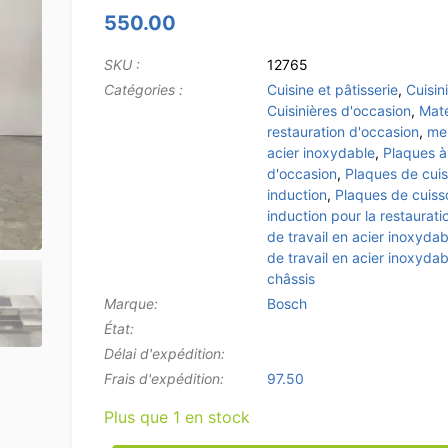
550.00
SKU :
12765
Catégories :
Cuisine et pâtisserie
,
Cuisin
Cuisinières d'occasion
,
Maté
restauration d'occasion
,
me
acier inoxydable
,
Plaques à
d'occasion
,
Plaques de cui
induction
,
Plaques de cuiss
induction pour la restaurati
de travail en acier inoxydab
de travail en acier inoxyda
châssis
Marque:
Bosch
État:
Délai d'expédition:
Frais d'expédition:
97.50
Plus que 1 en stock