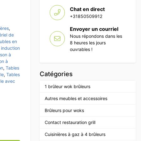
Chat en direct
+31850509912
ières
,
Envoyer un courriel
riel de
Nous répondons dans les
ubles en
8 heures les jours
 induction
ouvrables !
sson à
on à
on
,
Tables
Catégories
le
,
Tables
ble avec
1 brûleur wok brûleurs
Autres meubles et accessoires
Brûleurs pour woks
Contact restauration grill
Cuisinières à gaz à 4 brûleurs