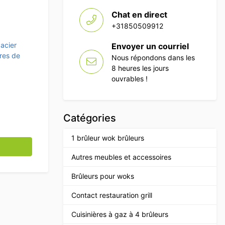
Chat en direct
+31850509912
acier
Envoyer un courriel
res de
Nous répondons dans les
8 heures les jours
ouvrables !
Catégories
1 brûleur wok brûleurs
ne PE Bloc à hacher 50 x 50 cm Restauration Boucherie
Autres meubles et accessoires
Brûleurs pour woks
Contact restauration grill
Cuisinières à gaz à 4 brûleurs