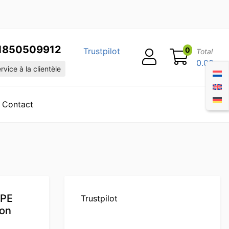
1850509912
0
Trustpilot
Total
0.00
vice à la clientèle
Contact
 PE
Trustpilot
ion