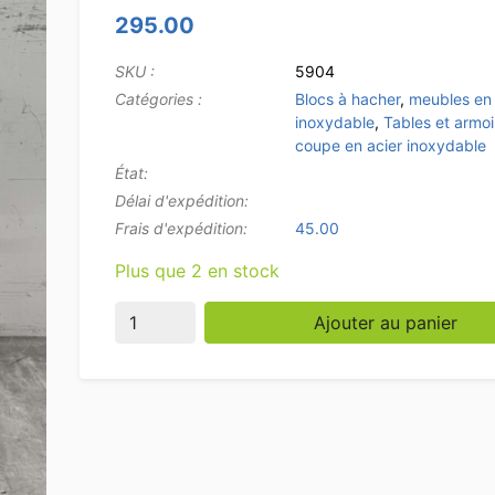
295.00
SKU :
5904
Catégories :
Blocs à hacher
,
meubles en 
inoxydable
,
Tables et armoi
coupe en acier inoxydable
État:
Délai d'expédition:
Frais d'expédition:
45.00
Plus que 2 en stock
quantité de Acier inoxydable GGG Polyéthylè
Ajouter au panier