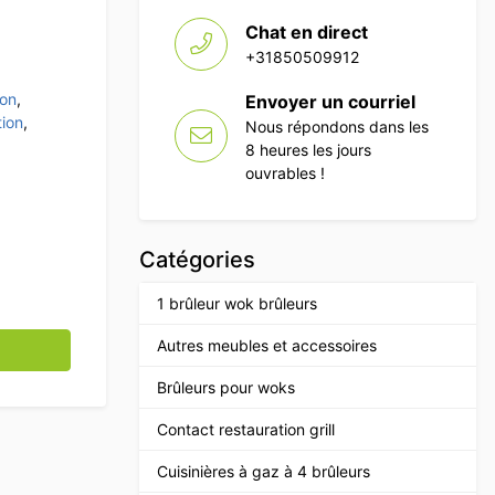
Chat en direct
+31850509912
ion
,
Envoyer un courriel
tion
,
Nous répondons dans les
8 heures les jours
ouvrables !
Catégories
1 brûleur wok brûleurs
dable Refroidisseur de fûts Refroidisseur de fûts 106 cm 
Autres meubles et accessoires
Brûleurs pour woks
Contact restauration grill
Cuisinières à gaz à 4 brûleurs