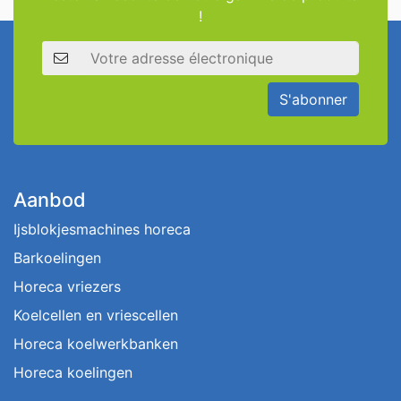
!
Adresse électronique
S'abonner
Aanbod
Ijsblokjesmachines horeca
Barkoelingen
Horeca vriezers
Koelcellen en vriescellen
Horeca koelwerkbanken
Horeca koelingen