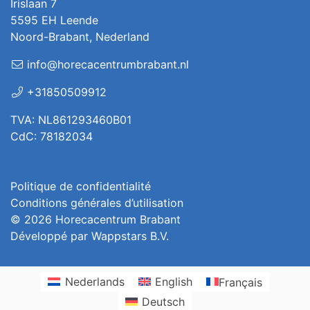
Irislaan 7
5595 EH Leende
Noord-Brabant, Nederland
info@horecacentrumbrabant.nl
+31850509912
TVA: NL861293460B01
CdC: 78182034
Politique de confidentialité
Conditions générales d’utilisation
© 2026
Horecacentrum Brabant
Développé par
Wappstars B.V.
Nederlands
English
Français
Deutsch