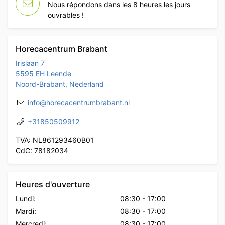
Nous répondons dans les 8 heures les jours
ouvrables !
Horecacentrum Brabant
Irislaan 7
5595 EH Leende
Noord-Brabant, Nederland
info@horecacentrumbrabant.nl
+31850509912
TVA: NL861293460B01
CdC: 78182034
Heures d'ouverture
Lundi:
08:30
-
17:00
Mardi:
08:30
-
17:00
Mercredi:
08:30
-
17:00