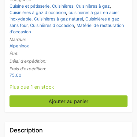
Cuisine et pâtisserie
,
Cuisinières
,
Cuisinières à gaz
,
Cuisinières à gaz d'occasion
,
cuisinières à gaz en acier
inoxydable
,
Cuisinières à gaz naturel
,
Cuisinières à gaz
sans four
,
Cuisinières d'occasion
,
Matériel de restauration
d'occasion
Marque:
Alpeninox
État:
Délai d'expédition:
Frais d'expédition:
75.00
Plus que 1 en stock
quantité de Plaque de cuisson à 2 feux en acier inox
Ajouter au panier
Description