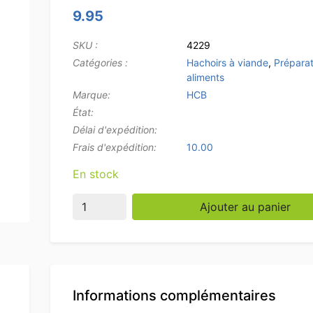
9.95
SKU :
4229
Catégories :
Hachoirs à viande
,
Préparat
aliments
Marque:
HCB
État:
Délai d'expédition:
Frais d'expédition:
10.00
En stock
quantité de Plaque en acier inoxydable HCB p
Ajouter au panier
Informations complémentaires