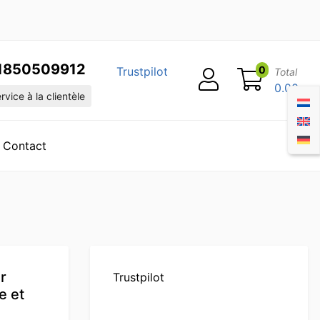
1850509912
0
Trustpilot
Total
0.00
vice à la clientèle
Contact
r
Trustpilot
e et