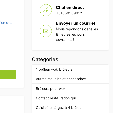
Chat en direct
+31850509912
ion des
Envoyer un courriel
Nous répondons dans les
8 heures les jours
ouvrables !
Catégories
1 brûleur wok brûleurs
our hachoir, calibre 12, 6 mm – Boucherie et restauration
Autres meubles et accessoires
Brûleurs pour woks
Contact restauration grill
Cuisinières à gaz à 4 brûleurs