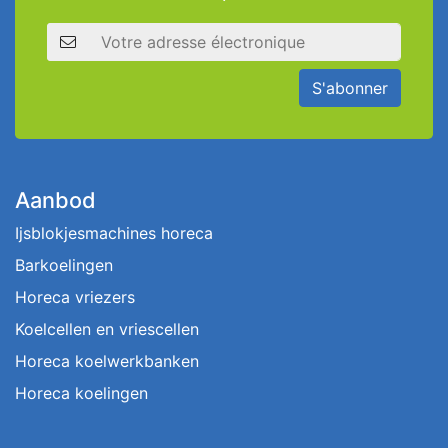
Adresse électronique
S'abonner
Aanbod
Ijsblokjesmachines horeca
Barkoelingen
Horeca vriezers
Koelcellen en vriescellen
Horeca koelwerkbanken
Horeca koelingen