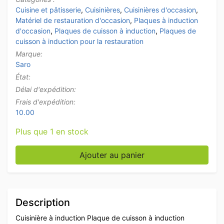
Cuisine et pâtisserie
,
Cuisinières
,
Cuisinières d'occasion
,
Matériel de restauration d'occasion
,
Plaques à induction
d'occasion
,
Plaques de cuisson à induction
,
Plaques de
cuisson à induction pour la restauration
Marque:
Saro
État:
Délai d'expédition:
Frais d'expédition:
10.00
Plus que 1 en stock
quantité de Plaque de cuisson à induction encastrable
Ajouter au panier
Description
Cuisinière à induction Plaque de cuisson à induction