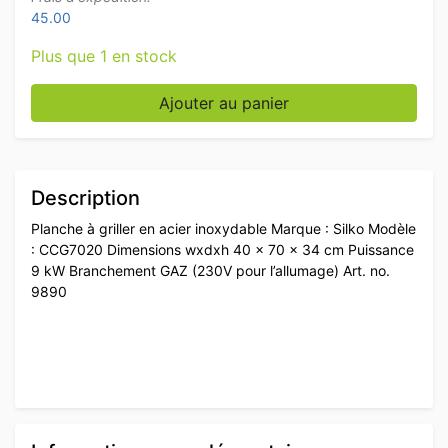
45.00
Plus que 1 en stock
quantité de Gril Silko en acier inoxydable 40 cm GAZ
Ajouter au panier
Description
Planche à griller en acier inoxydable Marque : Silko Modèle
: CCG7020 Dimensions wxdxh 40 x 70 x 34 cm Puissance
9 kW Branchement GAZ (230V pour l’allumage) Art. no.
9890