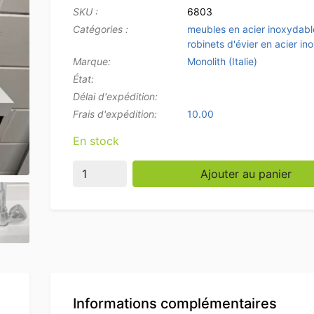
SKU :
6803
Catégories :
meubles en acier inoxydabl
robinets d'évier en acier i
Marque:
Monolith (Italie)
État:
Délai d'expédition:
Frais d'expédition:
10.00
En stock
quantité de Mitigeur de robinet Monolith 25
Ajouter au panier
Informations complémentaires