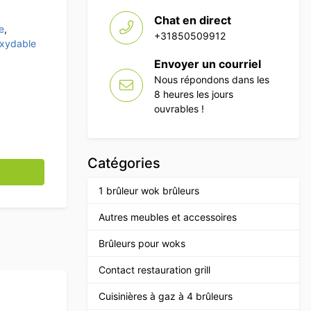
Chat en direct
e
,
+31850509912
noxydable
Envoyer un courriel
Nous répondons dans les
8 heures les jours
ouvrables !
Catégories
 cm Horeca
1 brûleur wok brûleurs
Autres meubles et accessoires
Brûleurs pour woks
Contact restauration grill
Cuisinières à gaz à 4 brûleurs