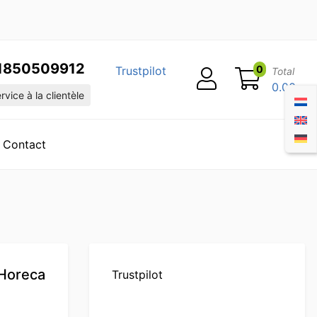
1850509912
0
Trustpilot
Total
0.00
vice à la clientèle
Contact
 Horeca
Trustpilot