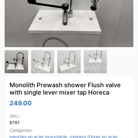
Monolith Prewash shower Flush valve
with single lever mixer tap Horeca
249.00
SKU :
6791
Catégories :
meubles en acier inoxydable
,
robinets d'évier en acier