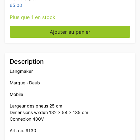
65.00
Plus que 1 en stock
quantité de Daub Langmaker 400V Bakery
Ajouter au panier
Description
Langmaker
Marque : Daub
Mobile
Largeur des pneus 25 cm
Dimensions wxdxh 132 x 54 x 135 cm
Connexion 400V
Art. no. 9130