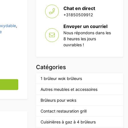
Chat en direct
+31850509912
noxydable
,
Envoyer un courriel
e
Nous répondons dans les
8 heures les jours
ouvrables !
Catégories
1 brûleur wok brûleurs
able Chips Premium-line 140 cm Cafétéria Restauration
Autres meubles et accessoires
Brûleurs pour woks
Contact restauration grill
Cuisinières à gaz à 4 brûleurs