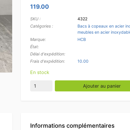
119.00
SKU :
4322
Catégories :
Bacs à copeaux en acier i
meubles en acier inoxydabl
Marque:
HCB
État:
Délai d'expédition:
Frais d'expédition:
10.00
En stock
quantité de Plateau à frites en acier inoxyd
Ajouter au panier
Informations complémentaires