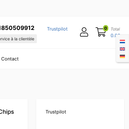
1850509912
0
Trustpilot
Total
0.00
vice à la clientèle
Contact
 Chips
Trustpilot