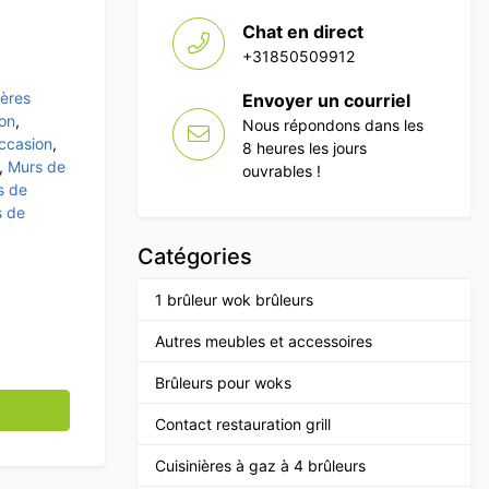
Chat en direct
+31850509912
ières
Envoyer un courriel
son
,
Nous répondons dans les
occasion
,
8 heures les jours
,
Murs de
ouvrables !
s de
s de
Catégories
1 brûleur wok brûleurs
Autres meubles et accessoires
Brûleurs pour woks
able Évier, plancha électrique et cuisinière double 312 cm
Contact restauration grill
Cuisinières à gaz à 4 brûleurs