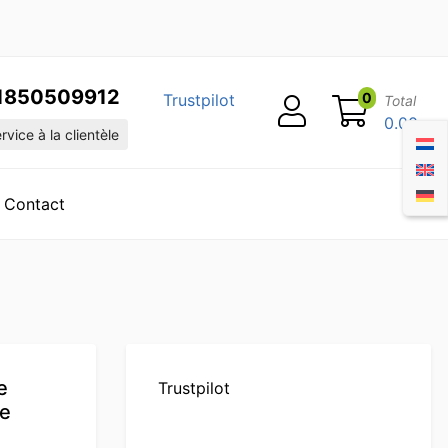
1850509912
0
Trustpilot
Total
0.00
vice à la clientèle
Contact
e
Trustpilot
re