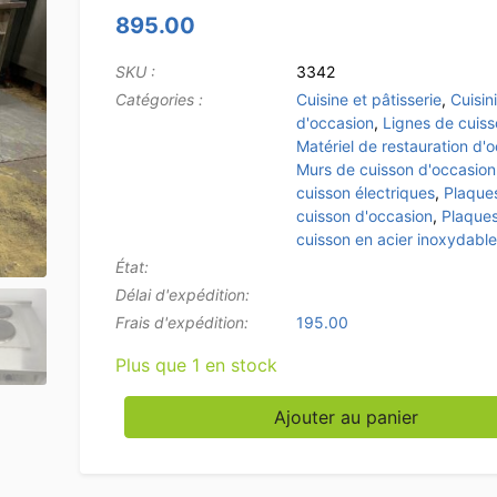
895.00
SKU :
3342
Catégories :
Cuisine et pâtisserie
,
Cuisin
d'occasion
,
Lignes de cuis
Matériel de restauration d'
Murs de cuisson d'occasion
cuisson électriques
,
Plaque
cuisson d'occasion
,
Plaque
cuisson en acier inoxydable
État:
Délai d'expédition:
Frais d'expédition:
195.00
Plus que 1 en stock
quantité de Ligne de cuisson en acier inoxyd
Ajouter au panier