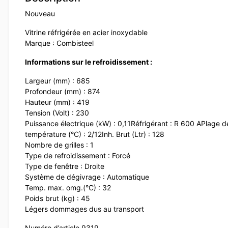
Nouveau
Vitrine réfrigérée en acier inoxydable
Marque : Combisteel
Informations sur le refroidissement :
Largeur (mm) : 685
Profondeur (mm) : 874
Hauteur (mm) : 419
Tension (Volt) : 230
Puissance électrique (kW) : 0,11
Réfrigérant : R 600 A
Plage d
température (°C) : 2/12
Inh. Brut (Ltr) : 128
Nombre de grilles : 1
Type de refroidissement : Forcé
Type de fenêtre : Droite
Système de dégivrage : Automatique
Temp. max. omg.(°C) : 32
Poids brut (kg) : 45
Légers dommages dus au transport
Numéro d’article 9319