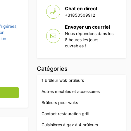
Chat en direct
+31850509912
frigérées
,
Envoyer un courriel
ion
,
Nous répondons dans les
tion
8 heures les jours
ouvrables !
Catégories
1 brûleur wok brûleurs
 Combisteel en acier inoxydable 128 litres Horeca
Autres meubles et accessoires
Brûleurs pour woks
Contact restauration grill
Cuisinières à gaz à 4 brûleurs