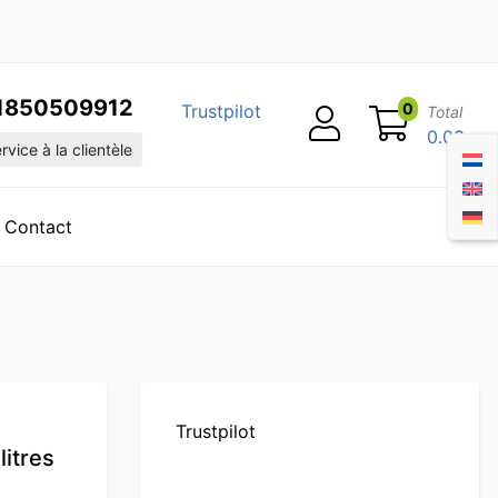
1850509912
0
Trustpilot
Total
0.00
vice à la clientèle
Contact
Trustpilot
litres