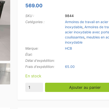
569.00
SKU :
9844
Catégories :
Armoires de travail en acier
inoxydable
,
Armoires de tra
acier inoxydable avec port
coulissantes
,
meubles en ac
inoxydable
Marque:
HCB
État:
Délai d'expédition:
Frais d'expédition:
65.00
En stock
quantité de Acier inoxydable HCB Armoire de 
Ajouter au panier