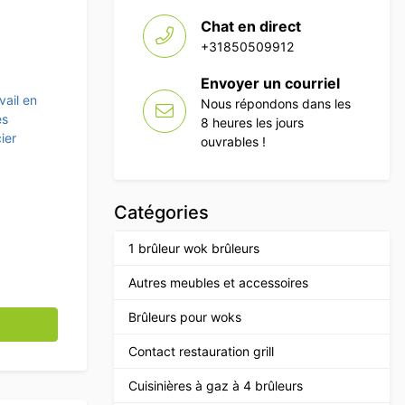
Chat en direct
+31850509912
Envoyer un courriel
vail en
Nous répondons dans les
es
8 heures les jours
ier
ouvrables !
Catégories
1 brûleur wok brûleurs
Autres meubles et accessoires
travail 2 portes coulissantes Premium-line 180 cm Restaur
Brûleurs pour woks
Contact restauration grill
Cuisinières à gaz à 4 brûleurs