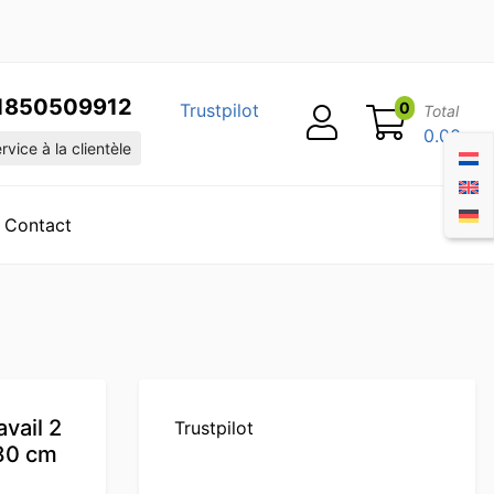
1850509912
0
Trustpilot
Total
0.00
vice à la clientèle
Contact
vail 2
Trustpilot
180 cm