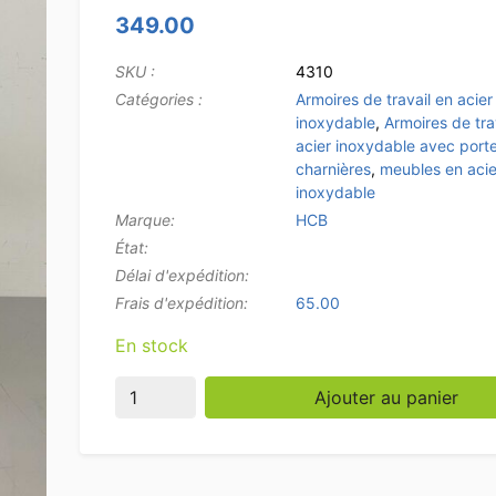
349.00
SKU :
4310
Catégories :
Armoires de travail en acier
inoxydable
,
Armoires de tra
acier inoxydable avec port
charnières
,
meubles en acie
inoxydable
Marque:
HCB
État:
Délai d'expédition:
Frais d'expédition:
65.00
En stock
quantité de Armoire de travail en acier inox
Ajouter au panier