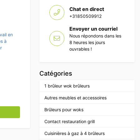
Chat en direct
+31850509912
Envoyer un courriel
vail en
Nous répondons dans les
es à
8 heures les jours
r
ouvrables !
Catégories
1 brûleur wok brûleurs
Autres meubles et accessoires
ydable Premium-line 2 portes battantes 80 cm Restauration
Brûleurs pour woks
Contact restauration grill
Cuisinières à gaz à 4 brûleurs