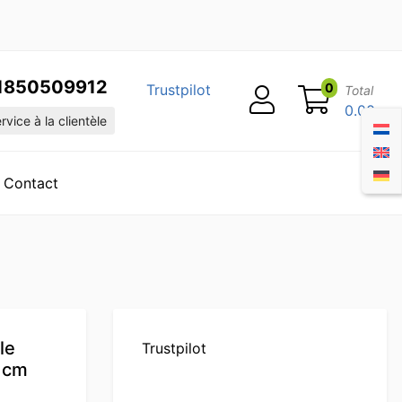
1850509912
0
Trustpilot
Total
0.00
vice à la clientèle
Contact
le
Trustpilot
0 cm