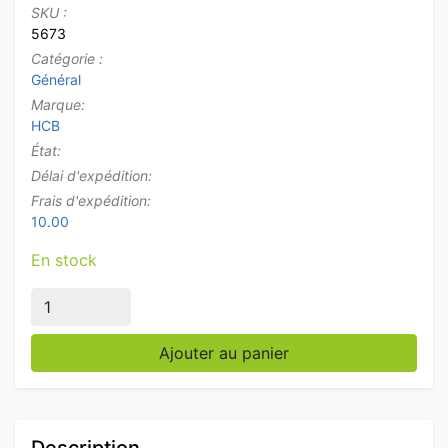
SKU :
5673
Catégorie :
Général
Marque:
HCB
État:
Délai d'expédition:
Frais d'expédition:
10.00
En stock
quantité de HCB Produit de rinçage universel pour lave-
Ajouter au panier
Description