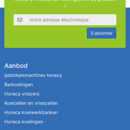
!
Adresse électronique
S'abonner
Aanbod
Ijsblokjesmachines horeca
Barkoelingen
Horeca vriezers
Koelcellen en vriescellen
Horeca koelwerkbanken
Horeca koelingen