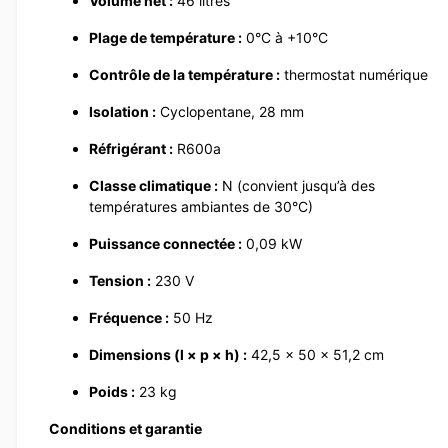
Volume net :
46 litres
Plage de température :
0°C à +10°C
Contrôle de la température :
thermostat numérique
Isolation :
Cyclopentane, 28 mm
Réfrigérant :
R600a
Classe climatique :
N (convient jusqu’à des
températures ambiantes de 30°C)
Puissance connectée :
0,09 kW
Tension :
230 V
Fréquence :
50 Hz
Dimensions (l × p × h) :
42,5 × 50 × 51,2 cm
Poids :
23 kg
Conditions et garantie