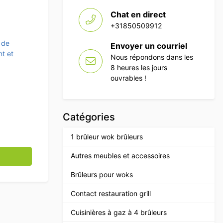
Chat en direct
+31850509912
 de
Envoyer un courriel
t et
Nous répondons dans les
8 heures les jours
ouvrables !
Catégories
1 brûleur wok brûleurs
ur Porte vitrée 46 litres 230V Horeca
Autres meubles et accessoires
Brûleurs pour woks
Contact restauration grill
Cuisinières à gaz à 4 brûleurs