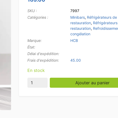
SKU :
7997
Catégories :
Minibars
,
Réfrigérateurs de
restauration
,
Réfrigérateurs
restauration
,
Refroidissemen
congélation
Marque:
HCB
État:
Délai d'expédition:
Frais d'expédition:
45.00
En stock
quantité de HCB ABS Minibar Mini réfrigérate
Ajouter au panier