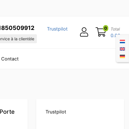
1850509912
0
Trustpilot
Total
0.00
vice à la clientèle
Contact
 Porte
Trustpilot