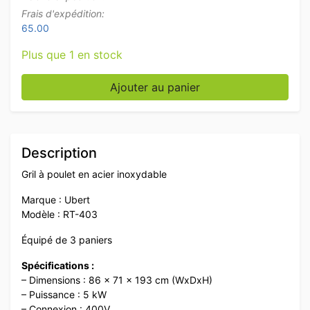
Frais d'expédition:
65.00
Plus que 1 en stock
quantité de Gril à poulet Ubert RT-403 en acier inoxy
Ajouter au panier
Description
Gril à poulet en acier inoxydable
Marque : Ubert
Modèle : RT-403
Équipé de 3 paniers
Spécifications :
– Dimensions : 86 x 71 x 193 cm (WxDxH)
– Puissance : 5 kW
– Connexion : 400V