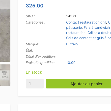
325.00
SKU :
14371
Catégories :
Contact restauration grill
,
C
pâtisserie
,
Fers à sandwich 
restauration
,
Grilles à doub
Grils de contact et grils à p
Marque:
Buffalo
État:
Délai d'expédition:
Frais d'expédition:
10.00
En stock
quantité de Gril à double contact Buffalo en 
Ajouter au panier