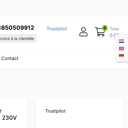
1850509912
0
Trustpilot
Total
0.00
vice à la clientèle
Contact
r
Trustpilot
d 230V