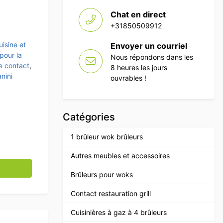
Chat en direct
+31850509912
uisine et
Envoyer un courriel
pour la
Nous répondons dans les
le contact
,
8 heures les jours
anini
ouvrables !
Catégories
1 brûleur wok brûleurs
Autres meubles et accessoires
acier inoxydable Gril à panini Ribbed/Glad 230V Catering
Brûleurs pour woks
Contact restauration grill
Cuisinières à gaz à 4 brûleurs