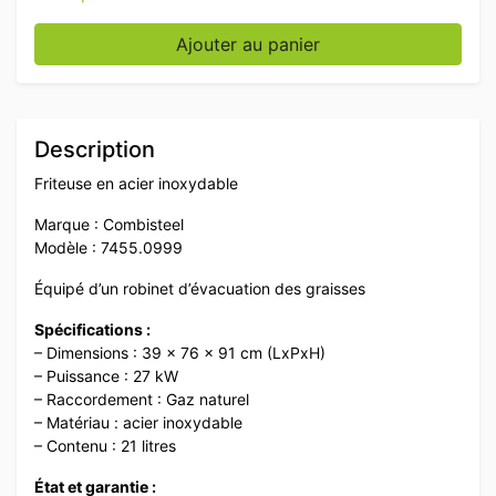
quantité de Friteuse Combisteel en acier inoxydable 21
Ajouter au panier
Description
Friteuse en acier inoxydable
Marque : Combisteel
Modèle : 7455.0999
Équipé d’un robinet d’évacuation des graisses
Spécifications :
– Dimensions : 39 x 76 x 91 cm (LxPxH)
– Puissance : 27 kW
– Raccordement : Gaz naturel
– Matériau : acier inoxydable
– Contenu : 21 litres
État et garantie :