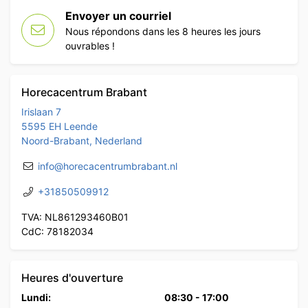
Envoyer un courriel
Nous répondons dans les 8 heures les jours
ouvrables !
Horecacentrum Brabant
Irislaan 7
5595 EH Leende
Noord-Brabant, Nederland
info@horecacentrumbrabant.nl
+31850509912
TVA: NL861293460B01
CdC: 78182034
Heures d'ouverture
Lundi:
08:30
-
17:00