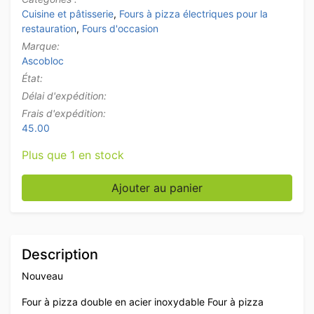
Cuisine et pâtisserie
,
Fours à pizza électriques pour la
restauration
,
Fours d'occasion
Marque:
Ascobloc
État:
Délai d'expédition:
Frais d'expédition:
45.00
Plus que 1 en stock
quantité de Four à pizza double Ascobloc en acier in
Ajouter au panier
Description
Nouveau
Four à pizza double en acier inoxydable Four à pizza