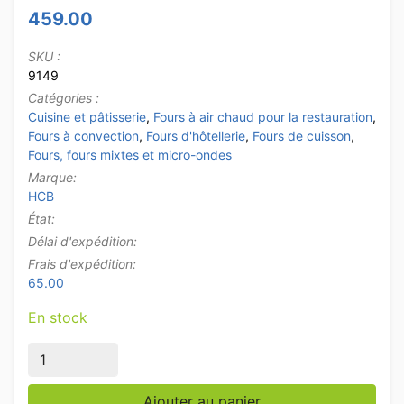
459.00
SKU :
9149
Catégories :
Cuisine et pâtisserie
,
Fours à air chaud pour la restauration
,
Fours à convection
,
Fours d'hôtellerie
,
Fours de cuisson
,
Fours, fours mixtes et micro-ondes
Marque:
HCB
État:
Délai d'expédition:
Frais d'expédition:
65.00
En stock
quantité de Four à convection à air chaud en acier inox
Ajouter au panier