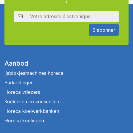
!
Adresse électronique
S'abonner
Aanbod
Ijsblokjesmachines horeca
Barkoelingen
Horeca vriezers
Koelcellen en vriescellen
Horeca koelwerkbanken
Horeca koelingen