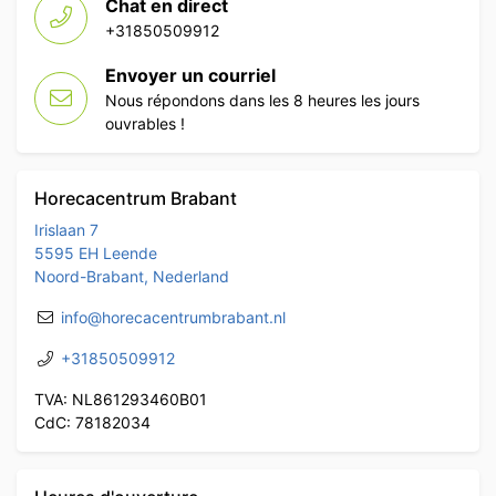
Chat en direct
+31850509912
Envoyer un courriel
Nous répondons dans les 8 heures les jours
ouvrables !
Horecacentrum Brabant
Irislaan 7
5595 EH Leende
Noord-Brabant, Nederland
info@horecacentrumbrabant.nl
+31850509912
TVA: NL861293460B01
CdC: 78182034