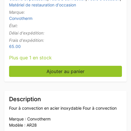
Matériel de restauration d'occasion
Marque:
Convotherm
État:
Délai d'expédition:
Frais d'expédition:
65.00
Plus que 1 en stock
quantité de Four à convection Convotherm en acier i
Ajouter au panier
Description
Four à convection en acier inoxydable Four à convection
Marque : Convotherm
Modèle : AR28