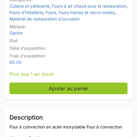
Cuisine et pâtisserie
,
Fours à air chaud pour la restauration
,
Fours d'hôtellerie
,
Fours, fours mixtes et micro-ondes
,
Matériel de restauration d'occasion
Marque:
Garbin
État:
Délai d'expédition:
Frais d'expédition:
65.00
Plus que 1 en stock
quantité de Four à air chaud Garbin en acier inoxydabl
Ajouter au panier
Description
Four à convection en acier inoxydable Four à convection