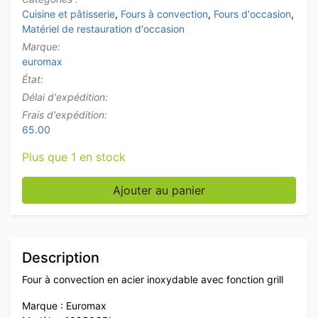
Cuisine et pâtisserie
,
Fours à convection
,
Fours d'occasion
,
Matériel de restauration d'occasion
Marque:
euromax
État:
Délai d'expédition:
Frais d'expédition:
65.00
Plus que 1 en stock
quantité de Four à air chaud Euromax en acier inoxyda
Ajouter au panier
Description
Four à convection en acier inoxydable avec fonction grill
Marque : Euromax