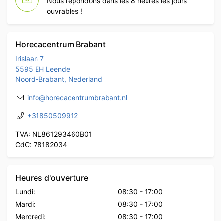
Nous répondons dans les 8 heures les jours
ouvrables !
Horecacentrum Brabant
Irislaan 7
5595 EH Leende
Noord-Brabant, Nederland
info@horecacentrumbrabant.nl
+31850509912
TVA: NL861293460B01
CdC: 78182034
Heures d'ouverture
Lundi:
08:30
-
17:00
Mardi:
08:30
-
17:00
Mercredi:
08:30
-
17:00