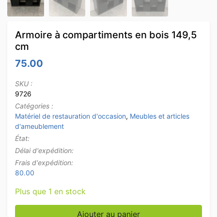
Armoire à compartiments en bois 149,5
cm
75.00
SKU :
9726
Catégories :
Matériel de restauration d'occasion
,
Meubles et articles
d'ameublement
État:
Délai d'expédition:
Frais d'expédition:
80.00
Plus que 1 en stock
quantité de Armoire à compartiments en bois 149,5 c
Ajouter au panier