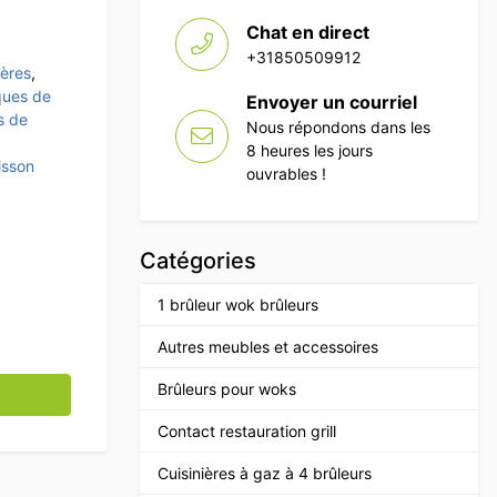
Chat en direct
+31850509912
ières
,
ques de
Envoyer un courriel
s de
Nous répondons dans les
8 heures les jours
isson
ouvrables !
Catégories
1 brûleur wok brûleurs
Autres meubles et accessoires
tion double 7 kW 400V Horeca
Brûleurs pour woks
Contact restauration grill
Cuisinières à gaz à 4 brûleurs