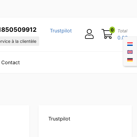
1850509912
0
Trustpilot
Total
0.00
vice à la clientèle
Contact
Trustpilot