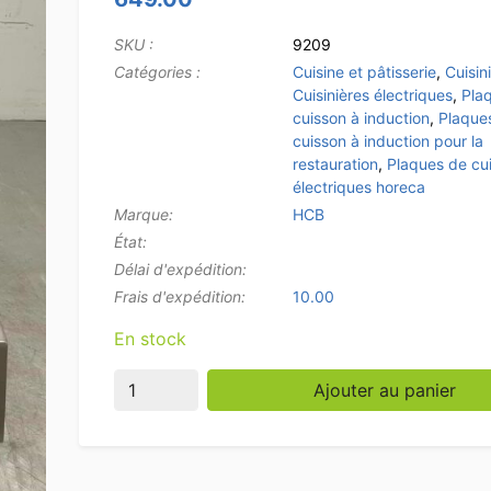
SKU :
9209
Catégories :
Cuisine et pâtisserie
,
Cuisin
Cuisinières électriques
,
Pla
cuisson à induction
,
Plaque
cuisson à induction pour la
restauration
,
Plaques de cu
électriques horeca
Marque:
HCB
État:
Délai d'expédition:
Frais d'expédition:
10.00
En stock
quantité de Acier inoxydable Plaque à induc
Ajouter au panier