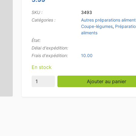
SKU :
3493
Catégories :
Autres préparations aliment
Coupe-légumes
,
Préparati
aliments
État:
Délai d'expédition:
Frais d'expédition:
10.00
En stock
quantité de Cuillère à boules de melon 22/25
Ajouter au panier