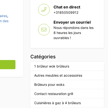
Chat en direct
+31850509912
aires
,
on des
Envoyer un courriel
Nous répondons dans les
8 heures les jours
ouvrables !
Catégories
 mm pour la restauration
1 brûleur wok brûleurs
Autres meubles et accessoires
Brûleurs pour woks
Contact restauration grill
Cuisinières à gaz à 4 brûleurs