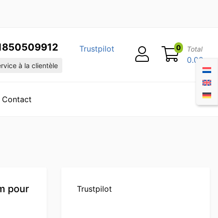
1850509912
0
Trustpilot
Total
0.00
vice à la clientèle
Contact
m pour
Trustpilot