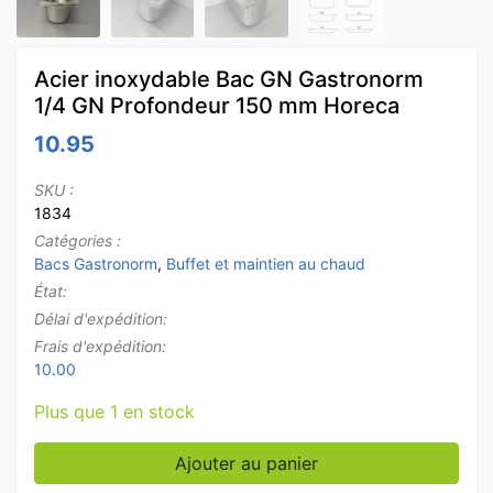
Acier inoxydable Bac GN Gastronorm
1/4 GN Profondeur 150 mm Horeca
10.95
SKU :
1834
Catégories :
Bacs Gastronorm
,
Buffet et maintien au chaud
État:
Délai d'expédition:
Frais d'expédition:
10.00
Plus que 1 en stock
quantité de Acier inoxydable Bac GN Gastronorm 1/4
Ajouter au panier