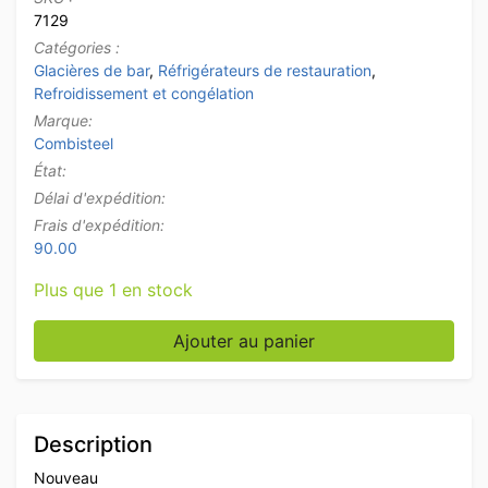
7129
Catégories :
Glacières de bar
,
Réfrigérateurs de restauration
,
Refroidissement et congélation
Marque:
Combisteel
État:
Délai d'expédition:
Frais d'expédition:
90.00
Plus que 1 en stock
quantité de Combisteel Réfrigérateur de bar Refroidiss
Ajouter au panier
Description
Nouveau