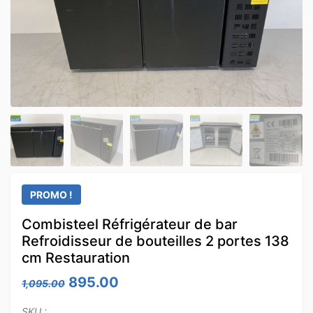
PROMO !
Combisteel Réfrigérateur de bar
Refroidisseur de bouteilles 2 portes 138
cm Restauration
Le prix initial était : 1,095.00.
Le prix actuel est : 895.00.
895.00
1,095.00
SKU :