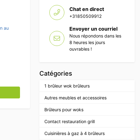
Chat en direct
+31850509912
en au
Envoyer un courriel
Nous répondons dans les
8 heures les jours
ouvrables !
Catégories
1 brûleur wok brûleurs
 double paroi Chaudière avec bac de récupération 23,6 litr
Autres meubles et accessoires
Brûleurs pour woks
Contact restauration grill
Cuisinières à gaz à 4 brûleurs