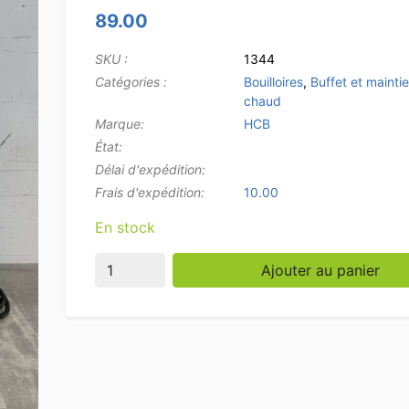
89.00
SKU :
1344
Catégories :
Bouilloires
,
Buffet et mainti
chaud
Marque:
HCB
État:
Délai d'expédition:
Frais d'expédition:
10.00
En stock
quantité de Bouilloire en acier inoxydable à
Ajouter au panier