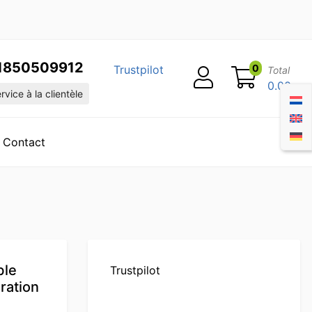
1850509912
0
Trustpilot
Total
0.00
vice à la clientèle
Contact
ble
Trustpilot
ration