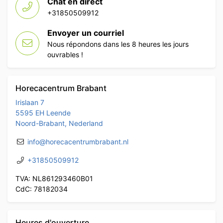
Chat en direct
+31850509912
Envoyer un courriel
Nous répondons dans les 8 heures les jours
ouvrables !
Horecacentrum Brabant
Irislaan 7
5595 EH Leende
Noord-Brabant, Nederland
info@horecacentrumbrabant.nl
+31850509912
TVA: NL861293460B01
CdC: 78182034
Heures d'ouverture