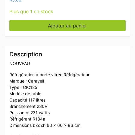
Plus que 1 en stock
quantité de Caravell Réfrigérateur à porte vitrée Réfri
Ajouter au panier
Description
NOUVEAU
Réfrigération à porte vitrée Réfrigérateur
Marque : Caravell
Type : CIC125
Modèle de table
Capacité 117 litres
Branchement 230V
Puissance 231 watts
Réfrigérant R134a
Dimensions bxdxh 60 x 60 x 86 cm