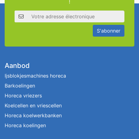
!
Adresse électronique
S'abonner
Aanbod
Ijsblokjesmachines horeca
Barkoelingen
Horeca vriezers
Koelcellen en vriescellen
Horeca koelwerkbanken
Horeca koelingen