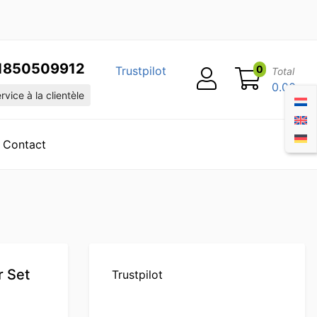
1850509912
0
Trustpilot
Total
0.00
vice à la clientèle
Contact
r Set
Trustpilot