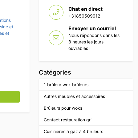
Chat en direct
+31850509912
ations
sine et
Envoyer un courriel
es et
Nous répondons dans les
8 heures les jours
ouvrables !
Catégories
1 brûleur wok brûleurs
rter Set Horeca
Autres meubles et accessoires
Brûleurs pour woks
Contact restauration grill
Cuisinières à gaz à 4 brûleurs