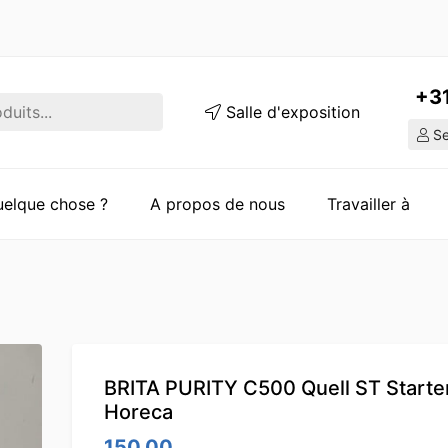
+3
Salle d'exposition
Ser
quelque chose ?
A propos de nous
Travailler à
BRITA PURITY C500 Quell ST Starte
Horeca
150.00