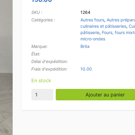
SKU :
1264
Catégories :
Autres fours
,
Autres prépar
culinaires et pâtisseries
,
Cui
pâtisserie
,
Fours, fours mixt
micro-ondes
Marque:
Brita
État:
Délai d'expédition:
Frais d'expédition:
10.00
En stock
quantité de BRITA PURITY C500 Quell ST Sta
Ajouter au panier