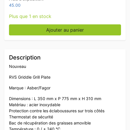
45.00
Plus que 1 en stock
quantité de Asber grille en acier inoxydable 35 cm 4
Ajouter au panier
Description
Nouveau
RVS Griddle Grill Plate
Marque : Asber/Fagor
Dimensions : L 350 mm x P 775 mm x H 310 mm
Matériau : acier inoxydable
Protection contre les éclaboussures sur trois côtés
Thermostat de sécurité
Bac de récupération des graisses amovible
Température : 0 / + 240 °C