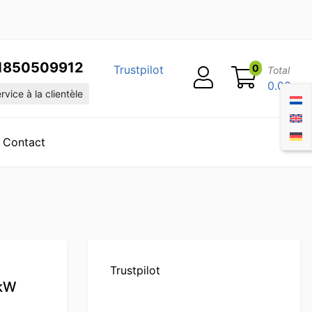
1850509912
0
Trustpilot
Total
0.00
vice à la clientèle
Contact
Trustpilot
 kW