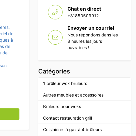
Chat en direct
+31850509912
ières
,
Envoyer un courriel
riel de
Nous répondons dans les
aques à
8 heures les jours
es de
ouvrables !
s de
sson
Catégories
1 brûleur wok brûleurs
Autres meubles et accessoires
Brûleurs pour woks
n à induction encastrable 1 brûleur 3,5 kW 230V Horeca
Contact restauration grill
Cuisinières à gaz à 4 brûleurs