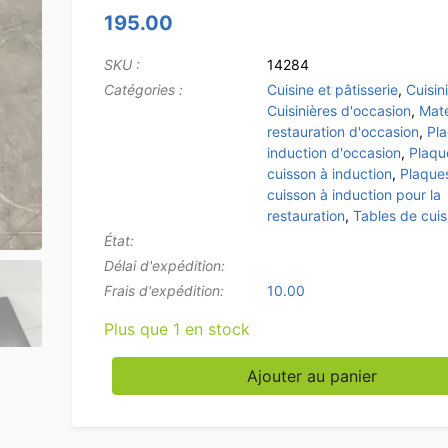
195.00
SKU :
14284
Catégories :
Cuisine et pâtisserie
,
Cuisin
Cuisinières d'occasion
,
Maté
restauration d'occasion
,
Pl
induction d'occasion
,
Plaqu
cuisson à induction
,
Plaque
cuisson à induction pour la
restauration
,
Tables de cui
État:
Délai d'expédition:
Frais d'expédition:
10.00
Plus que 1 en stock
quantité de Acier inoxydable Table de cuisso
Ajouter au panier