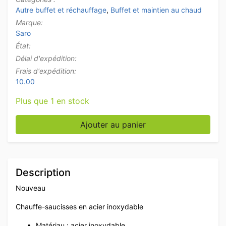
Autre buffet et réchauffage
,
Buffet et maintien au chaud
Marque:
Saro
État:
Délai d'expédition:
Frais d'expédition:
10.00
Plus que 1 en stock
quantité de Saro double chauffe-saucisses en acier i
Ajouter au panier
Description
Nouveau
Chauffe-saucisses en acier inoxydable
Matériau : acier inoxydable