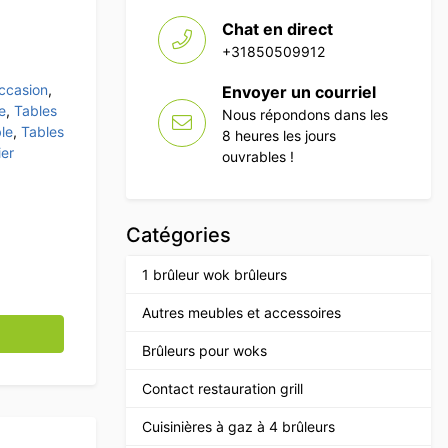
Chat en direct
+31850509912
occasion
,
Envoyer un courriel
e
,
Tables
Nous répondons dans les
le
,
Tables
8 heures les jours
ier
ouvrables !
Catégories
1 brûleur wok brûleurs
Autres meubles et accessoires
 Table de découpe Table de travail 65 x 65 x 111,5 cm Res
Brûleurs pour woks
Contact restauration grill
Cuisinières à gaz à 4 brûleurs