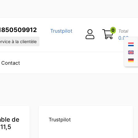
1850509912
0
Trustpilot
Total
0.00
vice à la clientèle
Contact
able de
Trustpilot
11,5