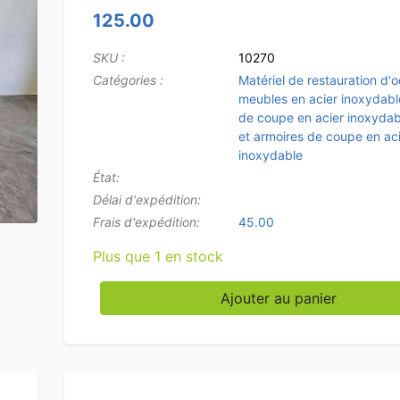
125.00
SKU :
10270
Catégories :
Matériel de restauration d'
meubles en acier inoxydabl
de coupe en acier inoxydab
et armoires de coupe en ac
inoxydable
État:
Délai d'expédition:
Frais d'expédition:
45.00
Plus que 1 en stock
quantité de Acier inoxydable Polyéthylène PE
Ajouter au panier