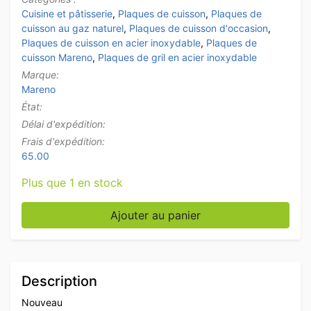
Cuisine et pâtisserie
,
Plaques de cuisson
,
Plaques de
cuisson au gaz naturel
,
Plaques de cuisson d'occasion
,
Plaques de cuisson en acier inoxydable
,
Plaques de
cuisson Mareno
,
Plaques de gril en acier inoxydable
Marque:
Mareno
État:
Délai d'expédition:
Frais d'expédition:
65.00
Plus que 1 en stock
quantité de Plaque de cuisson Mareno Mirror en acier
Ajouter au panier
Description
Nouveau