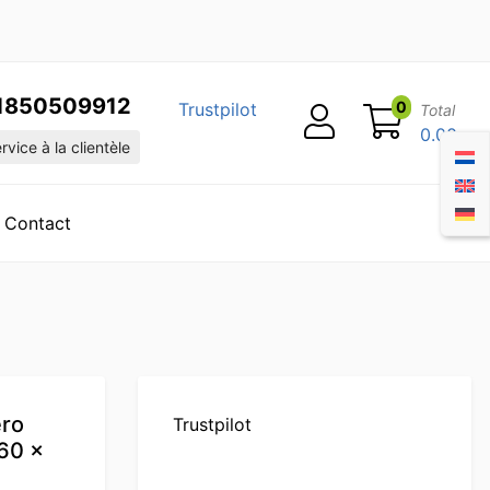
1850509912
0
Trustpilot
Total
0.00
vice à la clientèle
Contact
ero
Trustpilot
60 x