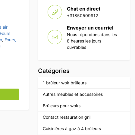
Chat en direct
+31850509912
à air
Envoyer un courriel
Fours
Nous répondons dans les
on
,
Fours,
8 heures les jours
s
ouvrables !
Catégories
1 brûleur wok brûleurs
 Nero Turbo 10903N en acier inoxydable, 60 x 40 cm, 400 V
Autres meubles et accessoires
Brûleurs pour woks
Contact restauration grill
Cuisinières à gaz à 4 brûleurs