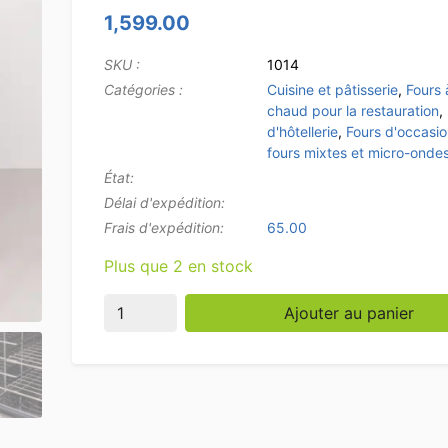
1,599.00
SKU :
1014
Catégories :
Cuisine et pâtisserie
,
Fours 
chaud pour la restauration
,
d'hôtellerie
,
Fours d'occasi
fours mixtes et micro-onde
État:
Délai d'expédition:
Frais d'expédition:
65.00
Plus que 2 en stock
quantité de Four à convection Euromax Linea
Ajouter au panier