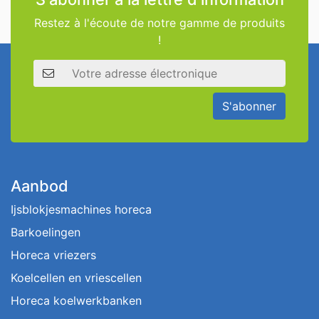
Restez à l'écoute de notre gamme de produits
!
Adresse électronique
S'abonner
Aanbod
Ijsblokjesmachines horeca
Barkoelingen
Horeca vriezers
Koelcellen en vriescellen
Horeca koelwerkbanken