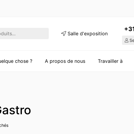
+3
Salle d'exposition
Ser
quelque chose ?
A propos de nous
Travailler à
astro
ichés