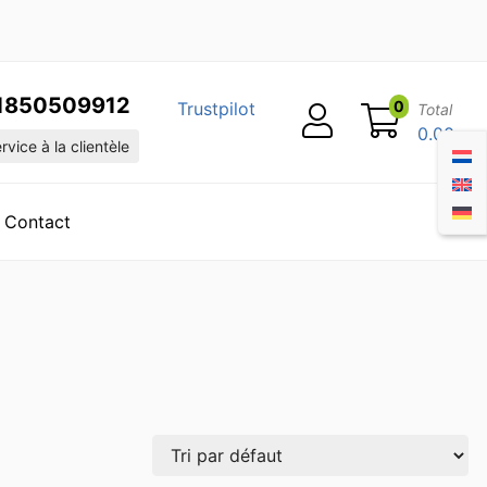
1850509912
0
Trustpilot
Total
0.00
vice à la clientèle
Contact