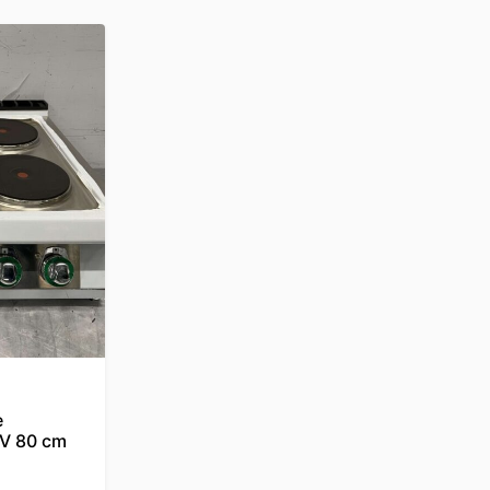
e
0V 80 cm