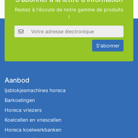
Restez à l'écoute de notre gamme de produits
!
Adresse électronique
S'abonner
Aanbod
Ijsblokjesmachines horeca
Barkoelingen
Horeca vriezers
Koelcellen en vriescellen
Horeca koelwerkbanken