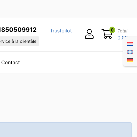
1850509912
0
Trustpilot
Total
0.00
vice à la clientèle
Contact